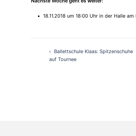
Nächste Woche geht es weiter:
18.11.2018 um 18:00 Uhr in der Halle a
Beitragsnavigati
Ballettschule Klaas: Spitzenschuhe
auf Tournee