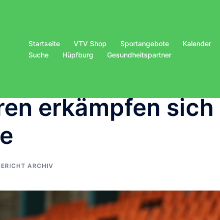
Startseite
VTV Shop
Sportangebote
Kalender
Suche
Hüpfburg
Gesundheitspartner
ren erkämpfen sich
te
BERICHT ARCHIV