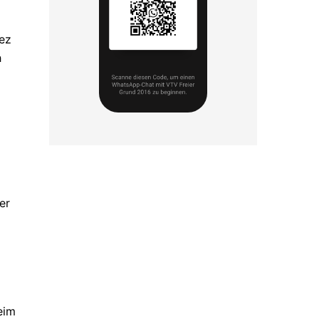
nez
h
er
eim