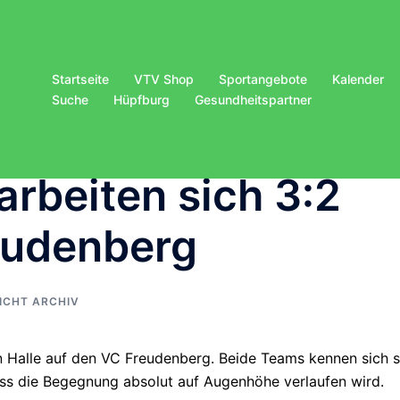
Startseite
VTV Shop
Sportangebote
Kalender
Suche
Hüpfburg
Gesundheitspartner
rbeiten sich 3:2
eudenberg
ICHT ARCHIV
en Halle auf den VC Freudenberg. Beide Teams kennen sich s
ass die Begegnung absolut auf Augenhöhe verlaufen wird.