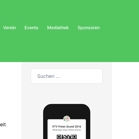
Verein
Events
Mediathek
Sponsoren
Suchen
nach:
eit