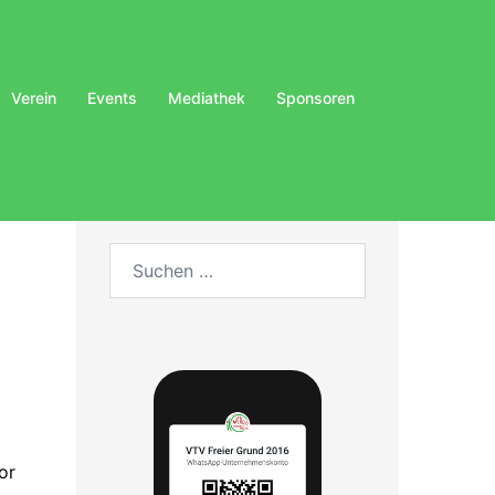
Verein
Events
Mediathek
Sponsoren
Suchen
nach:
or