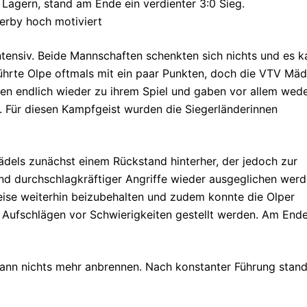
n Lagern, stand am Ende ein verdienter 3:0 Sieg.
erby hoch motiviert
intensiv. Beide Mannschaften schenkten sich nichts und es 
ührte Olpe oftmals mit ein paar Punkten, doch die VTV Mäd
en endlich wieder zu ihrem Spiel und gaben vor allem wed
n. Für diesen Kampfgeist wurden die Siegerländerinnen
dels zunächst einem Rückstand hinterher, der jedoch zur
und durchschlagkräftiger Angriffe wieder ausgeglichen wer
eise weiterhin beizubehalten und zudem konnte die Olper
Aufschlägen vor Schwierigkeiten gestellt werden. Am End
 dann nichts mehr anbrennen. Nach konstanter Führung stand