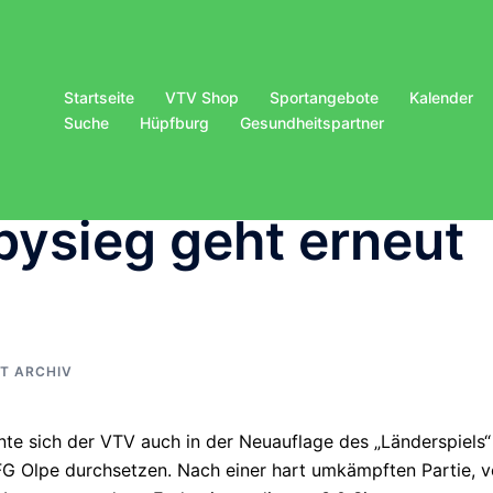
Startseite
VTV Shop
Sportangebote
Kalender
Suche
Hüpfburg
Gesundheitspartner
rbysieg geht erneut
HT ARCHIV
nte sich der VTV auch in der Neuauflage des „Länderspiels“
G Olpe durchsetzen. Nach einer hart umkämpften Partie, v