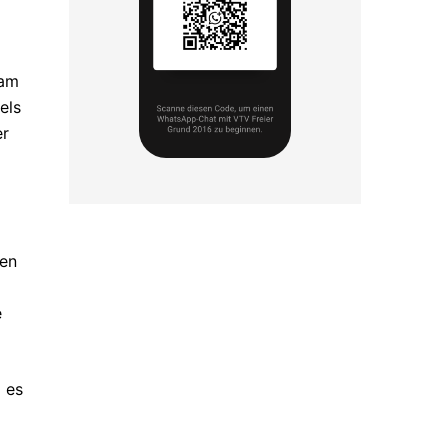
kam
els
er
den
e
 es