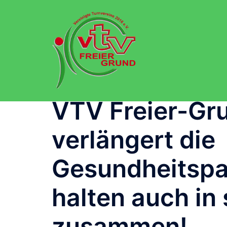
Zum
Inhalt
springen
VTV Freier-Gr
verlängert die
Gesundheitspar
halten auch in
zusammen!