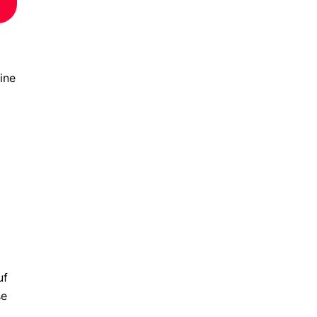
ine
uf
se