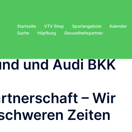
Startseite
VTV Shop
Sportangebote
Kalender
Suche
Hüpfburg
Gesundheitspartner
und und Audi BKK
tnerschaft – Wir
 schweren Zeiten