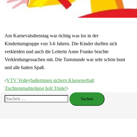
Am Karnevalsdienstag war richtig was los in der
Kinderturngruppe von 3-6 Jahren. Die Kinder durften sich
verkleiden und auch die Leiterin Anne Franke brachte
Verkleidungessachen mit. Die Turnstunde war sehr schön bunt
und alle hatten Spaß.
Beitragsnavigation
VTV Volleyballerinnen sichern Klassenerhalt
Tischtennisabteilung holt Triple!
Suchen
nach: