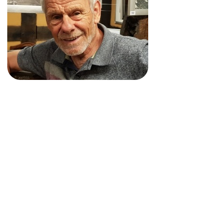
Vital, fit und immer noch umtriebig.
Jürgen Uhr ist einer der den Sport liebt. Was die Vita des
ehemaligen Sportlehrers alles aufzeigt dürfte kaum zu toppen
sein.
Die Wahrscheinlichkeit ist hoch, dass man beim Aufzählen der
Aktivitäten und seiner Erfolge einiges übersieht.
Denn was Jürgen Uhr alles erlebt und vor allem auch gemacht