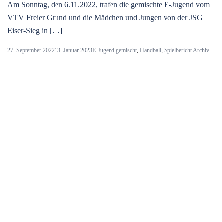
Am Sonntag, den 6.11.2022, trafen die gemischte E-Jugend vom
VTV Freier Grund und die Mädchen und Jungen von der JSG
Eiser-Sieg in […]
27. September 2022
13. Januar 2023
E-Jugend gemischt
,
Handball
,
Spielbericht Archiv
E-Jugend vs. TuS Ferndorf 2
Voll auf Sieg hieß es am Sonntag, den 25.09.2022, auf dem
Rassberg für die gemischte E-Jugend gegen die gemischte
Mannschaft des TuS […]
21. September 2022
17. November 2022
E-Jugend gemischt
,
Handball
,
Spielbericht
Archiv
E Jugend gewinnt Auswärts