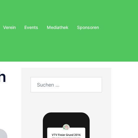
Verein
Events
Mediathek
Sponsoren
h
Suchen
nach: