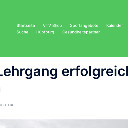
Startseite
VTV Shop
Sportangebote
Kalender
Suche
Hüpfburg
Gesundheitspartner
 Lehrgang erfolgreic
n
HLETIK