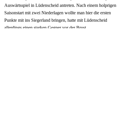
Auswärtsspiel in Lüdenscheid antreten. Nach einem holprigen
Saisonstart mit zwei Niederlagen wollte man hier die ersten
Punkte mit ins Siegerland bringen, hatte mit Lüdenscheid
allerdings einen starken Gegner vor der Brust.
Zu Beginn der Partie konnte sich der Gastgeber etwas absetzen,
so dass es nach knapp 7 Minuten 6:2 stand. Danach kam man aus
VTV Sicht besser ins Spiel und konnte bis zur Halbzeit auf 16:13
verkürzen.
Nun stand die zweite Halbzeit an, wo man in den vergangenen
Spielen oftmals das Nachsehen hatte. Motiviert ging es aus der
Kabine und die Startphase vom zweiten Durchgang verlief
weitestgehend konzentriert. Beim Spielstand von 18:15 (29.
Minute) schlichen sich jedoch einige Fehler in Angriff und
Abwehr ein, wodurch Lüdenscheid den Vorsprung mit einem 4:0
Lauf auf 22:15 ausbauen konnte. Mit noch 17 Minuten auf der
Uhr und einem 7 Tore Rückstand hatte die Mannschaft um das