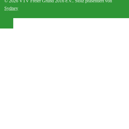
© 2026 VTV Freier Grund 2016 e.V.. Stolz präsentiert von
Sydney