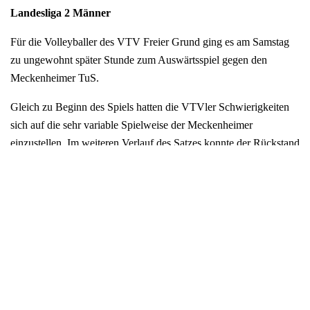
Landesliga 2 Männer
Für die Volleyballer des VTV Freier Grund ging es am Samstag
zu ungewohnt später Stunde zum Auswärtsspiel gegen den
Meckenheimer TuS.
Gleich zu Beginn des Spiels hatten die VTVler Schwierigkeiten
sich auf die sehr variable Spielweise der Meckenheimer
einzustellen. Im weiteren Verlauf des Satzes konnte der Rückstand
zwar noch verringert werden, der Satz ging allerdings an die
Meckenheimer. Um den Druck im eigenen Angriff zu erhöhen,
wechselte Steffen Schumann auf die Außenposition und Paul
Hernichs sollte sein Glück im Mittelblock versuchen. Das
Spiel konnte nun zunächst offener gestaltet werden. Sofern es
dem VTV gelang mittels Aufschlag und Angriff etwas Druck
aufzubauen, häuften sich auch beim Gegner die Fehler. Die etwas
ungewohnt niedrige Halle verhinderte aber leider auf VTV Seite
ein vermehrt hohes Zuspiel auf die Außenangreifer. Somit