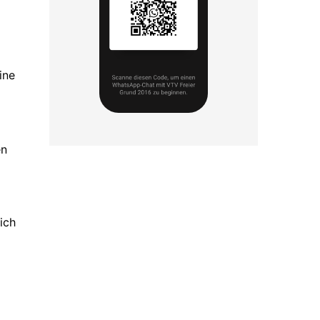
ine
en
ich