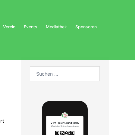
Verein
Events
Mediathek
Sponsoren
Suchen
nach:
rt