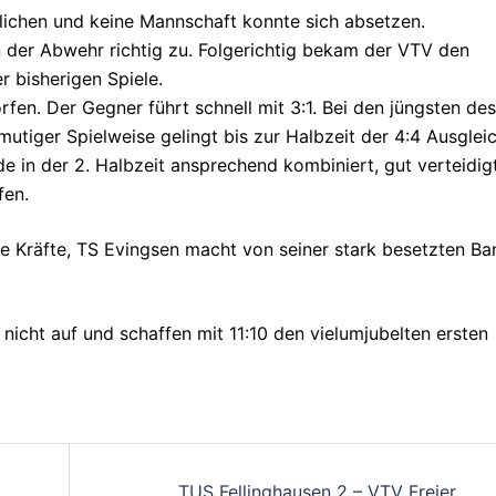
lichen und keine Mannschaft konnte sich absetzen.
der Abwehr richtig zu. Folgerichtig bekam der VTV den
r bisherigen Spiele.
en. Der Gegner führt schnell mit 3:1. Bei den jüngsten des
mutiger Spielweise gelingt bis zur Halbzeit der 4:4 Ausgleic
 in der 2. Halbzeit ansprechend kombiniert, gut verteidig
fen.
 Kräfte, TS Evingsen macht von seiner stark besetzten Ba
icht auf und schaffen mit 11:10 den vielumjubelten ersten
on
TUS Fellinghausen 2 – VTV Freier