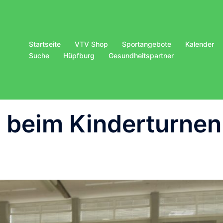
Startseite
VTV Shop
Sportangebote
Kalender
Suche
Hüpfburg
Gesundheitspartner
n beim Kinderturnen