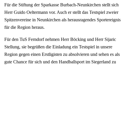
Für die Stiftung der Sparkasse Burbach-Neunkirchen stellt sich
Herr Guido Oeltermann vor. Auch er stellt das Testspiel zweier
Spitzenvereine in Neunkirchen als herausragendes Sportereignis
für die Region heraus.
Für den TuS Ferndorf nehmen Herr Böcking und Herr Sijaric
Stellung, sie begrüßen die Einladung ein Testspiel in unsere
Region gegen einen Erstligisten zu absolvieren und sehen es als
gute Chance für sich und den Handballsport im Siegerland zu
werben.
Björn Seipp (Geschäftsführer HSG Wetzlar) unterstreicht den
sportlichen Wert für die HSG vor Rückrundenstart der 1.
Bundesliga ein Testspiel zu absolvieren. Auch die von ihm als
sehr leistungsstark beschriebene 2. Bundesliga erhöht den
sportlichen Wert eines solchen Testspiels. Die HSG Wetzlar
kommt gerne in unsere Region, um den Handball-Enthusiasmus
zu fördern und zu unterstützen.