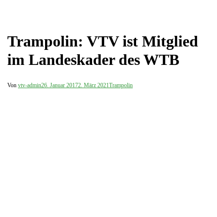
Trampolin: VTV ist Mitglied
im Landeskader des WTB
Von
vtv-admin
26. Januar 2017
2. März 2021
Trampolin
Auch in diesem Jahr wurden wieder die neuen Teilnehmer für den
Landeskader des Westfälischen Turnerbundes ermittelt. Durch die
zahlreichen Erfolge im vergangenen Wettkampfjahr 2016 konnten
die VTV-Springer und Springerinnen die Normen für den WTB-
Kader erfüllen.