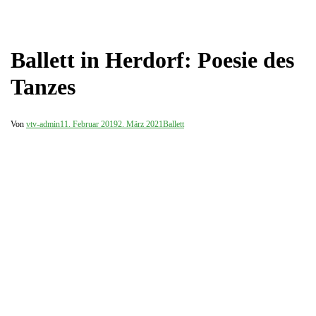
Ballett in Herdorf: Poesie des
Tanzes
Von
vtv-admin
11. Februar 2019
2. März 2021
Ballett
In zwei Ballettaufführungen tanzten die Tänzerinnen und Tänzer
der Ballettschule Klaas vor einer bestens besuchten Veranstaltung
im Hüttenhaus Herdorf, die an Vielseitigkeit kaum zu überbieten
war.
Den Anfang machten die Elevinnen in farbenfrohen Kleidern und